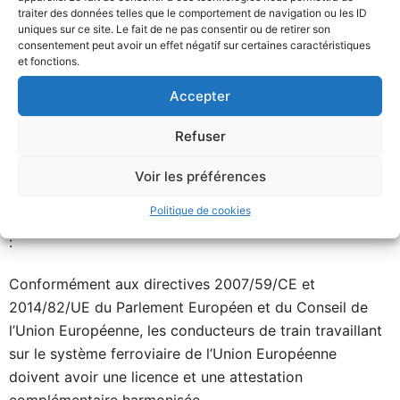
ministère des transports est responsable de l’examen
traiter des données telles que le comportement de navigation ou les ID
uniques sur ce site. Le fait de ne pas consentir ou de retirer son
psychotechnique des conducteurs de chemin de fer.
consentement peut avoir un effet négatif sur certaines caractéristiques
et fonctions.
Cet examen évalue les aptitudes cognitives et
Accepter
psychomotrices du conducteur, ainsi que sa réactivité,
son comportement et ses capacités dans des situations
Refuser
complexes.
Voir les préférences
Ces directives cependant ne concernent pas les
Politique de cookies
conducteurs de train assurant exclusivement la conduite
:
Conformément aux directives 2007/59/CE et
2014/82/UE du Parlement Européen et du Conseil de
l’Union Européenne, les conducteurs de train travaillant
sur le système ferroviaire de l’Union Européenne
doivent avoir une licence et une attestation
complémentaire harmonisée.