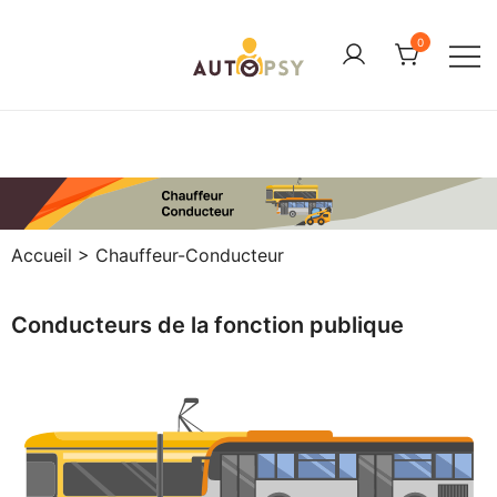
0
Tests psychotechniques du permis
Auto-psy.fr
de conduire en Finistère
Accueil
>
Chauffeur-Conducteur
Conducteurs de la fonction publique